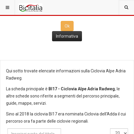
Questo sito utilizza i
cookies
per il funzionamento. Cliccando su
Ok
ne consenti l'utilizzo
Ok
Informativa
Qui sotto trovate elencate informazioni sulla Ciclovia Alpe Adria
Radweg.
La scheda principale è
BI17 - Ciclovia Alpe Adria Radweg
, le
altre schede sono riferite a segmenti del percorso principale,
guide, mappe, servizi.
Sino al 2018 la ciclovia BI17 era nominata Ciclovia dell'Adda il cui
percorso ora fa parte delle ciclovie regionali.
Inserisci
Visualizza