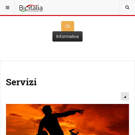
Questo sito utilizza i
cookies
per il funzionamento. Cliccando su
Ok
ne consenti l'utilizzo
Ok
Informativa
Servizi