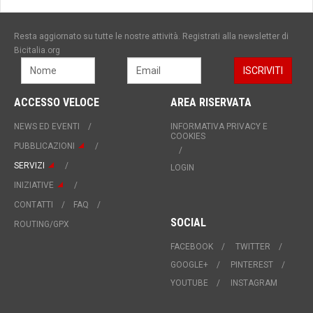
Resta aggiornato su tutte le nostre attività. Registrati alla newsletter di
Bicitalia.org
ACCESSO VELOCE
AREA RISERVATA
NEWS ED EVENTI
INFORMATIVA PRIVACY E
COOKIES
PUBBLICAZIONI
SERVIZI
LOGIN
INIZIATIVE
CONTATTI
FAQ
SOCIAL
ROUTING/GPX
FACEBOOK
TWITTER
GOOGLE+
PINTEREST
YOUTUBE
INSTAGRAM