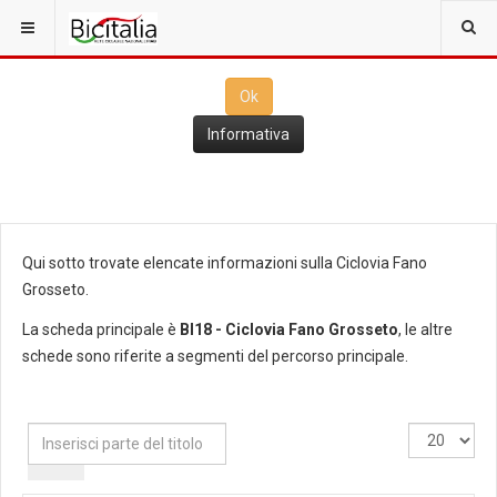
Questo sito utilizza i
cookies
per il funzionamento. Cliccando su
Ok
ne consenti l'utilizzo
Ok
Informativa
Qui sotto trovate elencate informazioni sulla Ciclovia Fano
Grosseto.
La scheda principale è
BI18 - Ciclovia Fano Grosseto
, le altre
schede sono riferite a segmenti del percorso principale.
Inserisci
Visualizza
parte
n.
del