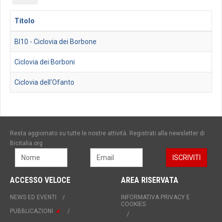
del
titolo
Titolo
BI10 - Ciclovia dei Borbone
Ciclovia dei Borboni
Ciclovia dell'Ofanto
Resta aggiornato su tutte le nostre attività. Registrati alla newsletter di
Bicitalia.org
ACCESSO VELOCE
AREA RISERVATA
NEWS ED EVENTI
INFORMATIVA PRIVACY E
COOKIES
PUBBLICAZIONI