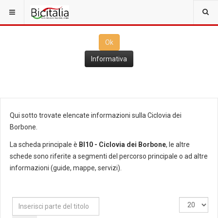
Questo sito utilizza i
cookies
per il funzionamento. Cliccando su
Ok
ne consenti l'utilizzo
Ok
Informativa
Qui sotto trovate elencate informazioni sulla Ciclovia dei
Borbone.
La scheda principale è
BI10 - Ciclovia dei Borbone
, le altre
schede sono riferite a segmenti del percorso principale o ad altre
informazioni (guide, mappe, servizi).
Inserisci
Visualizza
parte
n.