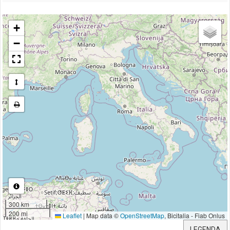
+
−
300 km
200 mi
Leaflet
|
Map data ©
OpenStreetMap
, Bicitalia - Fiab Onlus
LEGENDA