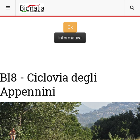
Questo sito utilizza i
cookies
per il funzionamento. Cliccando su
Ok
ne consenti l'utilizzo
Ok
Informativa
BI8 - Ciclovia degli
Appennini