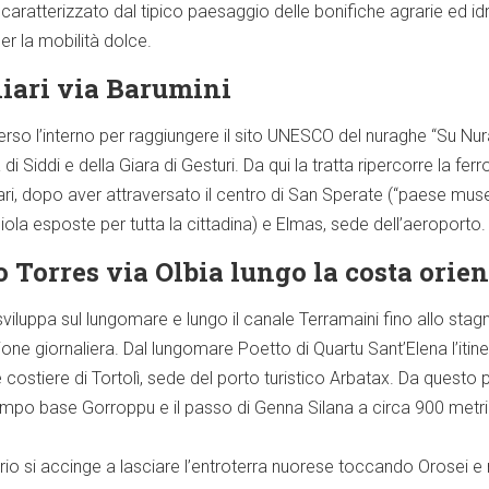
aratterizzato dal tipico paesaggio delle bonifiche agrarie ed idr
 per la mobilità dolce.
liari via Barumini
rso l’interno per raggiungere il sito UNESCO del nuraghe “Su Nur
 di Siddi e della Giara di Gesturi. Da qui la tratta ripercorre la fe
gliari, dopo aver attraversato il centro di San Sperate (“paese mu
iola esposte per tutta la cittadina) e Elmas, sede dell’aeroporto.
o Torres via Olbia lungo la costa orien
i sviluppa sul lungomare e lungo il canale Terramaini fino allo stagn
one giornaliera. Dal lungomare Poetto di Quartu Sant’Elena l’itine
re costiere di Tortolì, sede del porto turistico Arbatax. Da questo 
ampo base Gorroppu e il passo di Genna Silana a circa 900 metri d
rio si accinge a lasciare l’entroterra nuorese toccando Orosei e 