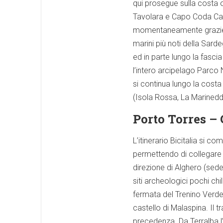
qui prosegue sulla costa o
Tavolara e Capo Coda Caval
momentaneamente grazie all
marini più noti della Sard
ed in parte lungo la fascia
l’intero arcipelago Parco 
si continua lungo la costa 
(Isola Rossa, La Marinedda
Porto Torres – 
L’itinerario Bicitalia si c
permettendo di collegare l
direzione di Alghero (sede 
siti archeologici pochi ch
fermata del Trenino Verde
castello di Malaspina. Il t
precedenza. Da Terralba l’