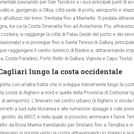
rientale passando per San Teodoro e i suoi principali punti di acc
lo e, giungendo a Olbia, città sede di porto, aeroporto e stazione
’utilizzo del treno Trenitalia fino a Marinella. Si pedala attraver
egna, tra cui la Costa Smeralda fino ad Arzachena. Poi, attraverso
 costiera, si raggiunge la città di Palau (sede del porto e dei serv
Nazionale) e si prosegue fino a Santa Teresa di Gallura, principa
per raggiungere il centro turistico di Badesi e, attraversando imp
, Costa Paradiso, Porto Bello di Gallura, Vignola e Capo Testa) 
Cagliari lungo la costa occidentale
ompleta con un’altra tratta che si sviluppa interamente lungo la co
a costa di Alghero a nord e quella della Provincia di Carbonia-Ig
di aeroporto). L’itinerario nel centro urbano di Alghero si snoda l
ilometri a sud sulla litoranea e alle numerose spiagge e cale pre
 gestito da ARST, e nella quale si possono ammirare il fiume Temo
ratto da Bosa Marina transitando per Oristano fino a Terralba è in 
itinerario si sposta verso la costa attraversando lo stagno e la 