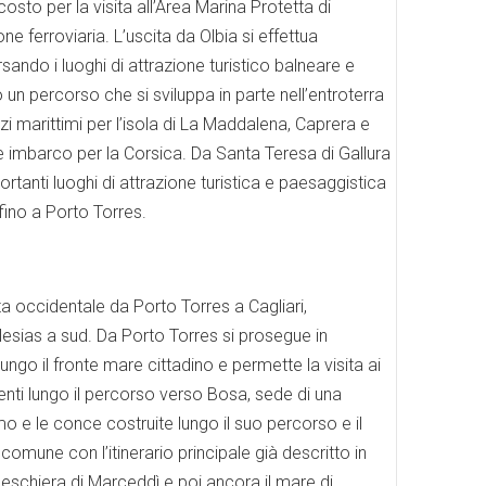
osto per la visita all’Area Marina Protetta di
 ferroviaria. L’uscita da Olbia si effettua
sando i luoghi di attrazione turistico balneare e
 un percorso che si sviluppa in parte nell’entroterra
izi marittimi per l’isola di La Maddalena, Caprera e
le imbarco per la Corsica. Da Santa Teresa di Gallura
ortanti luoghi di attrazione turistica e paesaggistica
fino a Porto Torres.
sta occidentale da Porto Torres a Cagliari,
lesias a sud. Da Porto Torres si prosegue in
ungo il fronte mare cittadino e permette la visita ai
senti lungo il percorso verso Bosa, sede di una
 e le conce costruite lungo il suo percorso e il
comune con l’itinerario principale già descritto in
peschiera di Marceddì e poi ancora il mare di