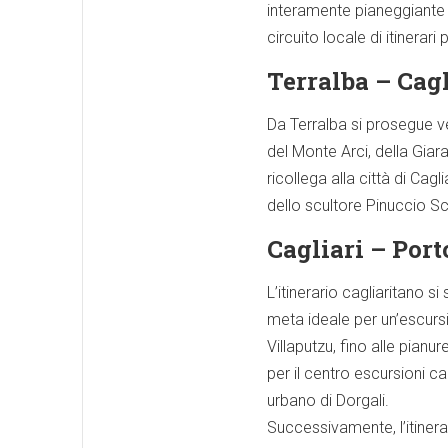
interamente pianeggiante c
circuito locale di itinerari
Terralba – Cag
Da Terralba si prosegue ve
del Monte Arci, della Giara
ricollega alla città di Ca
dello scultore Pinuccio Sc
Cagliari – Port
L’itinerario cagliaritano s
meta ideale per un’escursi
Villaputzu, fino alle pianu
per il centro escursioni c
urbano di Dorgali.
Successivamente, l’itinera