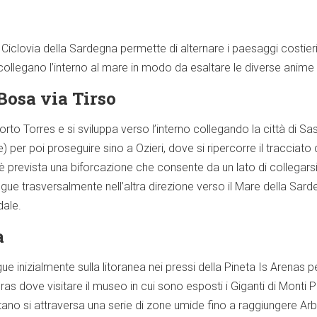
la Ciclovia della Sardegna permette di alternare i paesaggi costieri
collegano l’interno al mare in modo da esaltare le diverse anime 
Bosa via Tirso
orto Torres e si sviluppa verso l’interno collegando la città di Sa
 per poi proseguire sino a Ozieri, dove si ripercorre il tracciato 
, è prevista una biforcazione che consente da un lato di collegars
osegue trasversalmente nell’altra direzione verso il Mare della 
ale.
a
ue inizialmente sulla litoranea nei pressi della Pineta Is Arenas p
as dove visitare il museo in cui sono esposti i Giganti di Monti 
tano si attraversa una serie di zone umide fino a raggiungere Arbor