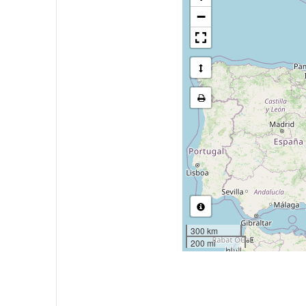
−
300 km
200 mi