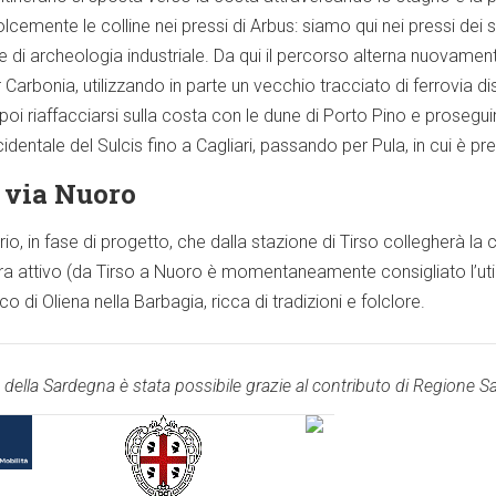
dolcemente le colline nei pressi di Arbus: siamo qui nei pressi dei 
e di archeologia industriale. Da qui il percorso alterna nuovame
Carbonia, utilizzando in parte un vecchio tracciato di ferrovia 
oi riaffacciarsi sulla costa con le dune di Porto Pino e proseguire
dentale del Sulcis fino a Cagliari, passando per Pula, in cui è pr
i via Nuoro
rario, in fase di progetto, che dalla stazione di Tirso collegherà l
cora attivo (da Tirso a Nuoro è momentaneamente consigliato l’ut
co di Oliena nella Barbagia, ricca di tradizioni e folclore.
ia della Sardegna è stata possibile grazie al contributo di Regione S