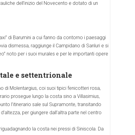
auliche dell’inizio del Novecento e dotato di un
axi” di Barumini a cui fanno da contorno i paesaggi
rrovia dismessa, raggiunge il Campidano di Sanluri e si
seo” noto per i suoi murales e per le importanti opere
tale e settentrionale
o di Molentargius, coi suoi tipici fenicotteri rosa,
rario prosegue lungo la costa sino a Villasimius,
punto l’itinerario sale sul Supramonte, transitando
’altezza, per giungere dall’altra parte nel centro
riguadagnando la costa nei pressi di Siniscola. Da