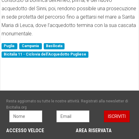
consorzio di bonifica dell’Arneo, prima, e del nuovo
acquedotto del Sinni, poi, rendono possibile una prosecuzione
in sede protetta del percorso fino a gettarsi nel mare a Santa
Maria di Leuca, dove l’acquedotto termina con la sua cascata
monumentale.
Puglia
Campania
Basilicata
Bicitalia 11 - Ciclovia dell'Acquedotto Pugliese
Resta aggiornato su tutte le nostre attività. Registrati alla newsletter di
Bicitalia.org
ACCESSO VELOCE
AREA RISERVATA