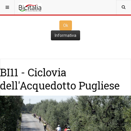
Questo sito utilizza i
cookies
per il funzionamento. Cliccando su
Ok
ne consenti l'utilizzo
Ok
Informativa
BI11 - Ciclovia
dell'Acquedotto Pugliese