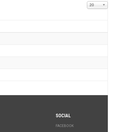
Visualizza
20
n.
SOCIAL
FACEBOOK