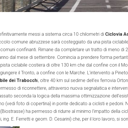
efinitivamente messi a sistema circa 10 chilometri di
Ciclovia A
l piccolo comune abruzzese sarà costeggiato da una pista ciclabile
nei comuni confinanti. Rimane da completare un tratto di meno di 2
tiranno dal mese di settembre. Comincia a prendere forma pertant
 pista ciclabile costiera di oltre 130 km che dal confine con il Mo
ggiungere il Tronto, a confine con le Marche. L'intervento a Pinet
abile dei Trabocch
i, oltre 40 km sul sedime dell'ex ferrovia Ort
ermesso di riconnettere, attraverso nuova segnalatica e interventi 
assato seconda la logica della massima ottimizzazione dell'esist
o (vedi foto di copertina) in ponte dedicato a ciclisti e pedoni. Neg
Biostrasse) ha permesso di ridurre al minimo l'impatto della cic
si, ing. E. Ferretti e geom. D. Cesarini) che, per il loro lavoro, si so