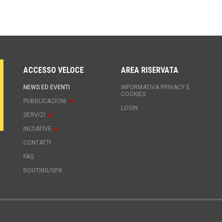
ACCESSO VELOCE
AREA RISERVATA
NEWS ED EVENTI
INFORMATIVA PRIVACY E
COOKIES
PUBBLICAZIONI
LOGIN
SERVIZI
INIZIATIVE
CONTATTI
FAQ
ROUTING/GPX