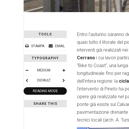
Entro l'autunno saranno d
TOOLS
quasi tutto il litorale de
STAMPA
EMAIL
interventi già realizzati 
Cerrano
i cui lavori par
TYPOGRAPHY
"Bike to Coast", una lunga
MEDIUM
longitudineale fino per ra
DEFAULT
dell'intera regione: la
cicl
l'intervento di Pineto ha p
READING MODE
opere già realizzate nel p
SHARE THIS
ponte già esiste sul Calvan
pavimentazione drenante (
tecnici locali (arch. A. Tur