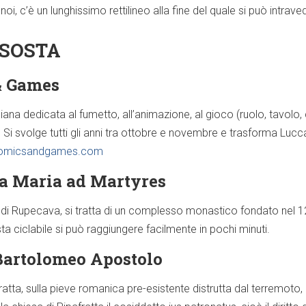
oi, c’è un lunghissimo rettilineo alla fine del quale si può intrav
 SOSTA
& Games
liana dedicata al fumetto, all’animazione, al gioco (ruolo, tavolo,
. Si svolge tutti gli anni tra ottobre e novembre e trasforma Lucc
omicsandgames.com
ta Maria ad Martyres
Rupecava, si tratta di un complesso monastico fondato nel 1214 e
a ciclabile si può raggiungere facilmente in pochi minuti.
Bartolomeo Apostolo
ratta, sulla pieve romanica pre-esistente distrutta dal terremoto,