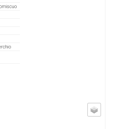
promiscuo
erchio