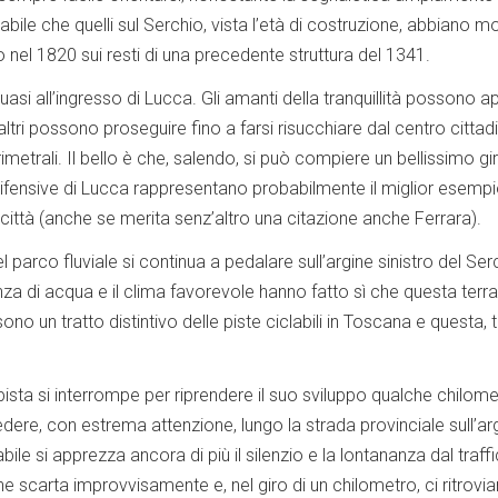
abile che quelli sul Serchio, vista l’età di costruzione, abbiano m
 nel 1820 sui resti di una precedente struttura del 1341.
asi all’ingresso di Lucca. Gli amanti della tranquillità possono ap
 altri possono proseguire fino a farsi risucchiare dal centro cittadi
imetrali. Il bello è che, salendo, si può compiere un bellissimo gi
difensive di Lucca rappresentano probabilmente il miglior esempi
città (anche se merita senz’altro una citazione anche Ferrara).
l parco fluviale si continua a pedalare sull’argine sinistro del Ser
 di acqua e il clima favorevole hanno fatto sì che questa terra fo
sono un tratto distintivo delle piste ciclabili in Toscana e questa, tra
pista si interrompe per riprendere il suo sviluppo qualche chilome
dere, con estrema attenzione, lungo la strada provinciale sull’a
abile si apprezza ancora di più il silenzio e la lontananza dal traf
one scarta improvvisamente e, nel giro di un chilometro, ci ritrov