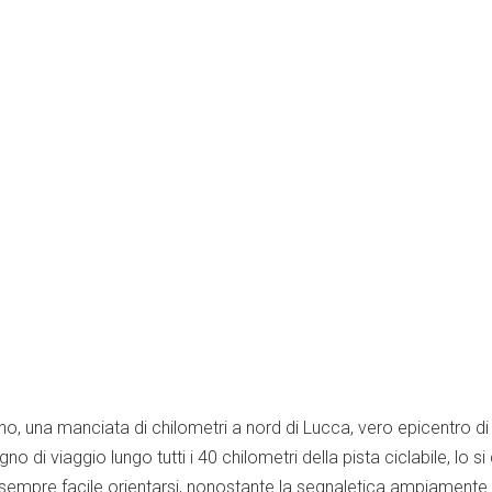
no, una manciata di chilometri a nord di Lucca, vero epicentro di
no di viaggio lungo tutti i 40 chilometri della pista ciclabile, lo
empre facile orientarsi, nonostante la segnaletica ampiamente ins