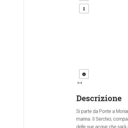
Descrizione
Si parte da Ponte a Moria
marina. Il Serchio, compag
delle sue acque che sarà s