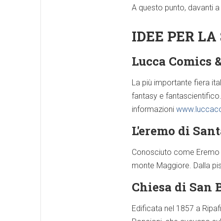
A questo punto, davanti a n
IDEE PER LA
Lucca Comics 
La più importante fiera ita
fantasy e fantascientifico
informazioni
www.luccac
L'eremo di San
Conosciuto come Eremo di 
monte Maggiore. Dalla pist
Chiesa di San 
Edificata nel 1857 a Ripaf