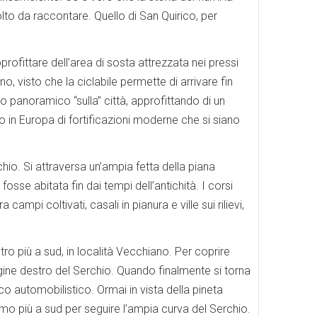
olto da raccontare. Quello di San Quirico, per
profittare dell’area di sosta attrezzata nei pressi
no, visto che la ciclabile permette di arrivare fin
ro panoramico “sulla” città, approfittando di un
o in Europa di fortificazioni moderne che si siano
chio. Si attraversa un’ampia fetta della piana
sse abitata fin dai tempi dell’antichità. I corsi
 campi coltivati, casali in pianura e ville sui rilievi,
tro più a sud, in località Vecchiano. Per coprire
rgine destro del Serchio. Quando finalmente si torna
fico automobilistico. Ormai in vista della pineta
iamo più a sud per seguire l’ampia curva del Serchio.