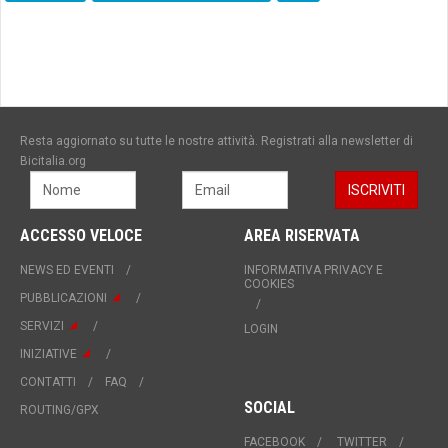
Resta aggiornato su tutte le nostre attività. Registrati alla newsletter di
Bicitalia.org
ACCESSO VELOCE
AREA RISERVATA
NEWS ED EVENTI
INFORMATIVA PRIVACY E
COOKIES
PUBBLICAZIONI
SERVIZI
LOGIN
INIZIATIVE
CONTATTI
FAQ
SOCIAL
ROUTING/GPX
FACEBOOK
TWITTER