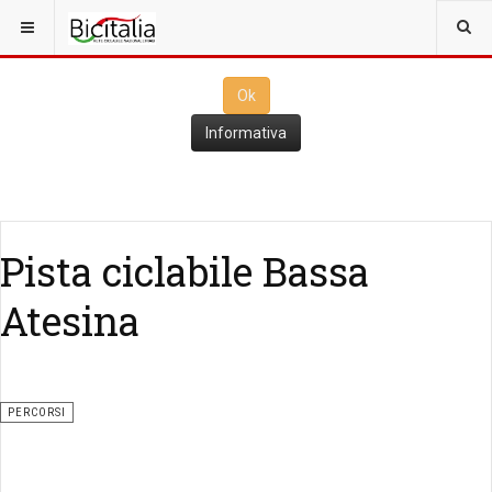
Questo sito utilizza i
cookies
per il funzionamento. Cliccando su
Ok
ne consenti l'utilizzo
Ok
Informativa
Pista ciclabile Bassa
Atesina
PERCORSI