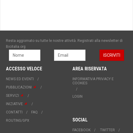
Resta aggiornato su tutte le nostre attività. Registrati alla newsletter di
Bicitalia.org
ACCESSO VELOCE
AREA RISERVATA
NEWS ED EVENTI
INFORMATIVA PRIVACY E
COOKIES
PUBBLICAZIONI
SERVIZI
LOGIN
INIZIATIVE
CONTATTI
FAQ
SOCIAL
ROUTING/GPX
FACEBOOK
TWITTER