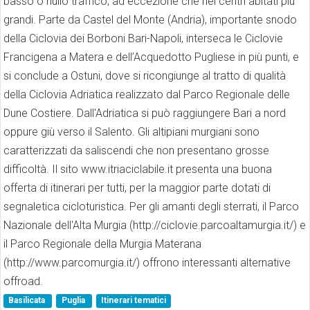
basso o nullo traffico, ad eccezione che nei centri abitati più
grandi. Parte da Castel del Monte (Andria), importante snodo
della Ciclovia dei Borboni Bari-Napoli, interseca le Ciclovie
Francigena a Matera e dell’Acquedotto Pugliese in più punti, e
si conclude a Ostuni, dove si ricongiunge al tratto di qualità
della Ciclovia Adriatica realizzato dal Parco Regionale delle
Dune Costiere. Dall'Adriatica si può raggiungere Bari a nord
oppure giù verso il Salento. Gli altipiani murgiani sono
caratterizzati da saliscendi che non presentano grosse
difficoltà. Il sito www.itriaciclabile.it presenta una buona
offerta di itinerari per tutti, per la maggior parte dotati di
segnaletica cicloturistica. Per gli amanti degli sterrati, il Parco
Nazionale dell'Alta Murgia (http://ciclovie.parcoaltamurgia.it/) e
il Parco Regionale della Murgia Materana
(http://www.parcomurgia.it/) offrono interessanti alternative
offroad.
Basilicata
Puglia
Itinerari tematici