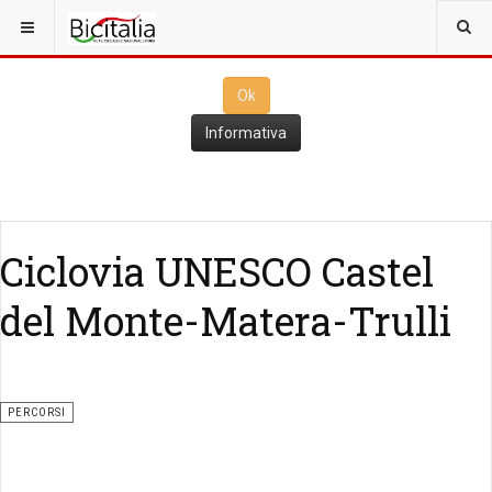
Questo sito utilizza i
cookies
per il funzionamento. Cliccando su
Ok
ne consenti l'utilizzo
Ok
Informativa
Ciclovia UNESCO Castel
del Monte-Matera-Trulli
PERCORSI