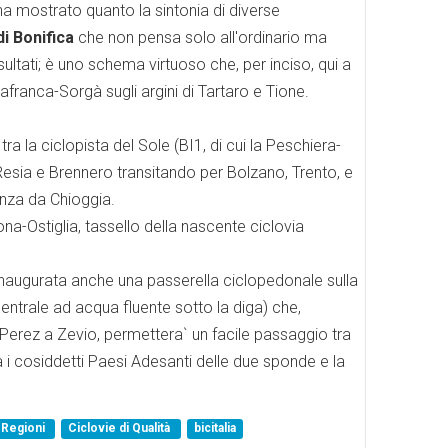
 ha mostrato quanto la sintonia di diverse
i Bonifica
che non pensa solo all'ordinario ma
ultati; è uno schema virtuoso che, per inciso, qui a
afranca-Sorgà sugli argini di Tartaro e Tione.
tra la ciclopista del Sole (BI1, di cui la Peschiera-
Resia e Brennero transitando per Bolzano, Trento, e
anza da Chioggia.
na-Ostiglia, tassello della nascente ciclovia
 inaugurata anche una passerella ciclopedonale sulla
ntrale ad acqua fluente sotto la diga) che,
 Perez a Zevio, permettera` un facile passaggio tra
tra i cosiddetti Paesi Adesanti delle due sponde e la
Regioni
Ciclovie di Qualità
bicitalia