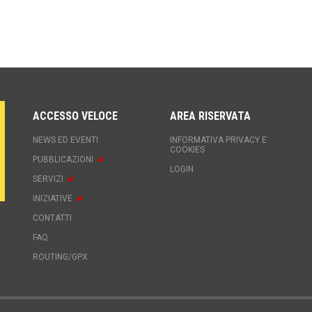
ACCESSO VELOCE
AREA RISERVATA
NEWS ED EVENTI
INFORMATIVA PRIVACY E
COOKIES
PUBBLICAZIONI
LOGIN
SERVIZI
INIZIATIVE
CONTATTI
FAQ
ROUTING/GPX