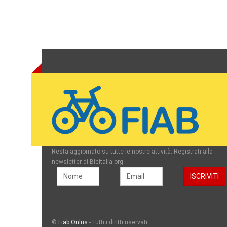
Resta aggiornato su tutte le nostre attività. Registrati alla
newsletter di Bicitalia.org
©
Fiab Onlus
- Tutti i diritti riservati