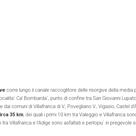
ive
corre lungo il canale raccoglitore delle risorgive della media
in localita` Ca’ Bombarda`, punto di confine tra San Giovanni Lup
 dai comuni di Villafranca di V., Povegliano V., Vigasio, Castel d’
circa 35 km
, dei quali i primi 10 km tra Valeggio e Villafranca s
a Villafranca e l’Adige sono asfaltati e perlopiu` in pregevole s