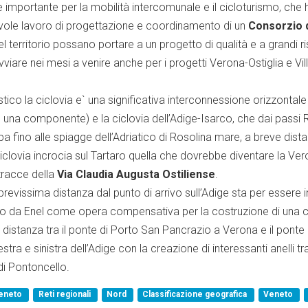
a e importante per la mobilità intercomunale e il cicloturismo, che
evole lavoro di progettazione e coordinamento di un
Consorzio d
 territorio possano portare a un progetto di qualità e a grandi ris
iare nei mesi a venire anche per i progetti Verona-Ostiglia e Vill
istico la ciclovia e` una significativa interconnessione orizzontale 
` una componente) e la ciclovia dell’Adige-Isarco, che dai passi 
a fino alle spiagge dell’Adriatico di Rosolina mare, a breve dist
ciclovia incrocia sul Tartaro quella che dovrebbe diventare la Vero
tracce della
Via Claudia Augusta Ostiliense
.
brevissima distanza dal punto di arrivo sull’Adige sta per essere
ato da Enel come opera compensativa per la costruzione di una ce
 distanza tra il ponte di Porto San Pancrazio a Verona e il ponte
stra e sinistra dell’Adige con la creazione di interessanti anelli 
di Pontoncello.
Veneto
Reti regionali
Nord
Classificazione geografica
Veneto