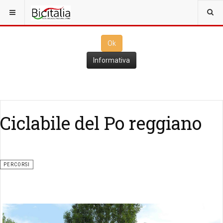
Questo sito utilizza i
cookies
per il funzionamento. Cliccando su
Ok
ne consenti l'utilizzo
Ok
Informativa
Ciclabile del Po reggiano
PERCORSI