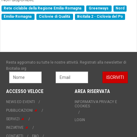
Rete ciclabile della Regione Emilia-Romagna
Greenways
Nord
Emilia-Romagna
Ciclovie di Qualità
Bicitalia 2 - Ciclovia del Po
Resta aggiornato su tutte le nostre attività. Registrati alla newsletter di
Bicitalia.org
ACCESSO VELOCE
AREA RISERVATA
NEWS ED EVENTI
INFORMATIVA PRIVACY E
COOKIES
PUBBLICAZIONI
SERVIZI
LOGIN
INIZIATIVE
CONTATTI
FAQ