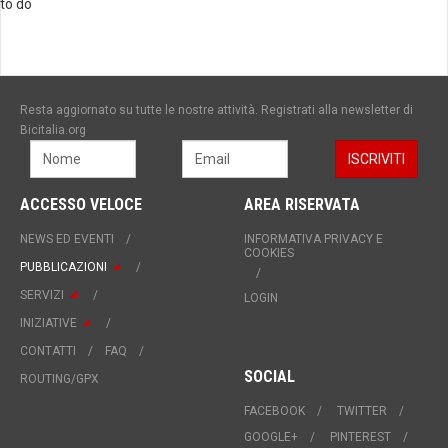
to do
Resta aggiornato su tutte le nostre attività. Registrati alla newsletter di
Bicitalia.org
ACCESSO VELOCE
AREA RISERVATA
NEWS ED EVENTI
INFORMATIVA PRIVACY E
COOKIES
PUBBLICAZIONI
SERVIZI
LOGIN
INIZIATIVE
CONTATTI
FAQ
SOCIAL
ROUTING/GPX
FACEBOOK
TWITTER
GOOGLE+
PINTEREST