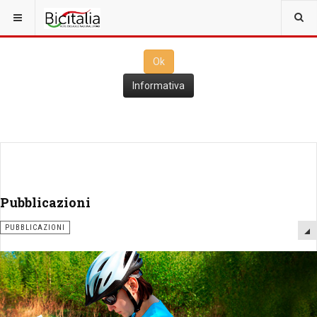
Questo sito utilizza i
cookies
per il funzionamento. Cliccando su
Ok
ne consenti l'utilizzo
Ok
Informativa
Pubblicazioni
PUBBLICAZIONI