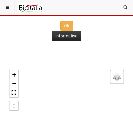
Questo sito utilizza i
cookies
per il funzionamento. Cliccando su
Ok
ne consenti l'utilizzo
Ok
Informativa
+
−