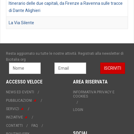
Itinerario delle due capitali, da Firenze a Ravenna sulle tracce
di Dante Alighieri
La Via Silente
Resta aggiornato su tutte le nostre attività. Registrati alla newsletter di
Bicitalia.org
ACCESSO VELOCE
AREA RISERVATA
NEWS ED EVENTI
INFORMATIVA PRIVACY E
COOKIES
PUBBLICAZIONI
SERVIZI
LOGIN
INIZIATIVE
CONTATTI
FAQ
SOCIAL