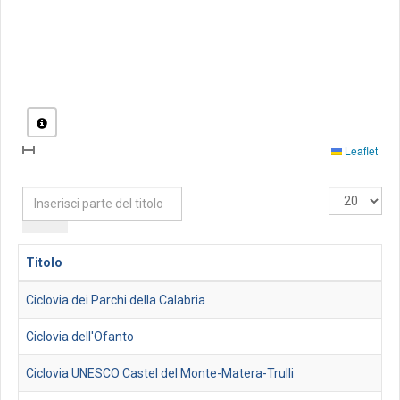
Leaflet
Inserisci
Visualizza
parte
n.
del
titolo
Titolo
Ciclovia dei Parchi della Calabria
Ciclovia dell'Ofanto
Ciclovia UNESCO Castel del Monte-Matera-Trulli