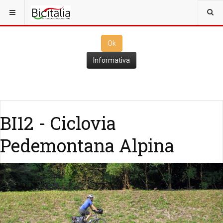
Questo sito utilizza i
cookies
per il funzionamento. Cliccando su
Ok
ne consenti l'utilizzo
Ok
Informativa
BI12 - Ciclovia
Pedemontana Alpina