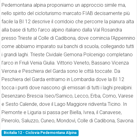
Pedemontana alpina proponiamo un approccio simile ma,
nello spirito del cicloturismo marcato FIAB decisamente più
facile la BI 12 descrive il corridoio che percorre la pianura alta
alla base di tutto l’arco alpino italiano dalla Val Rosandra
presso Trieste al Colle di Cadibona, dove comincia l’Appennino
come abbiamo imparato sui banchi di scuola, collegando tutti
i grandi laghi. Trieste Cividale Gemona Polcenigo completano
l’arco in Friuli Venia Giulia. Vittorio Veneto, Bassano Vicenza
Verona e Peschiera del Garda sono le città toccate. Da
Peschiera del Garda entriamo in Lombardia dove la BI 12
tocca i punti dove nascono gli emissari di tutti i laghi prealpini.
Desenzano Brescia Iseo/Sarnico, Lecco, Erba, Como, Varese
e Sesto Calende, dove il Lago Maggiore ridiventa Ticino. In
Piemonte e Liguria si passa per Biella, Ivrea, il Canavese,
Pinerolo, Saluzzo, Cuneo, Mondovì, Colle di Cadibona, Savona.
Bicitalia 12 - Ciclovia Pedemontana Alpina