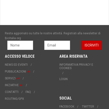
Resta aggiornato su tutte le nostre attività. Registrati alla newsletter di
Bicitalia.org
ACCESSO VELOCE
AREA RISERVATA
NEWS ED EVENTI
INFORMATIVA PRIVACY E
COOKIES
PUBBLICAZIONI
SERVIZI
LOGIN
INIZIATIVE
CONTATTI
FAQ
SOCIAL
ROUTING/GPX
FACEBOOK
TWITTER